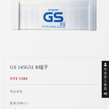
GS 145G51 R端子
尚
未
登
NT$ 5300
入
會
員
商品規格
數量(請輸入)