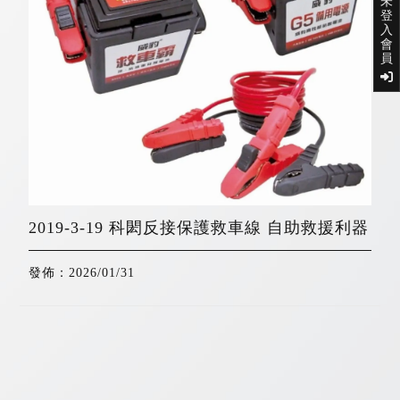
未
登
入
會
員
2019-3-19 科閎反接保護救車線 自助救援利器
發佈：2026/01/31