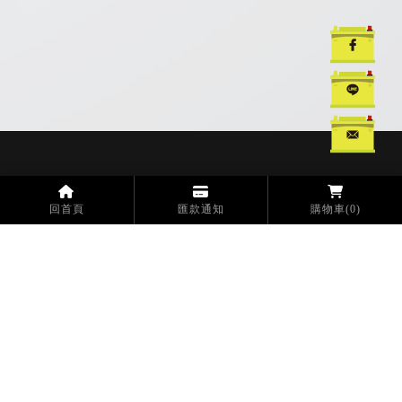
汽車電池
汽車電池更換
汽車救援電池
台中汽車電池
台中汽車電池更換
回首頁
匯款通知
購物車
(0)
工廠
電話：04-2693-7677
傳真：04-2693-7162
信箱：opt1118@gmail.com
地址：432004 台中市大肚區王田里沙田路一段235-1號
分工廠
電話：04-2693-8778
地址：432004 台中市大肚區王田里興中路60號
門市