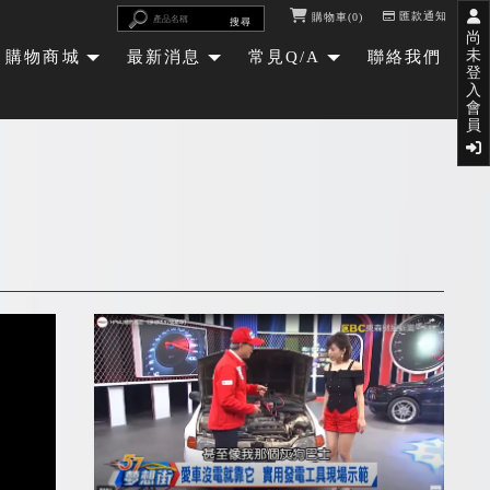
匯款通知
購物車
0
尚
未
購物商城
最新消息
常見Q/A
聯絡我們
登
入
會
員