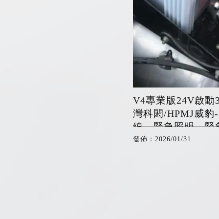
V4專業版24V啟動
灣科閎/HPMJ威豹
線、緊急照明、緊
線製造專家
發佈：2026/01/31