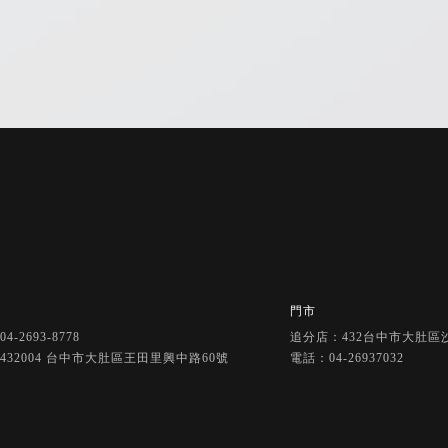
汽車電池
汽車電池更換
汽車救援電池
台中汽車電池
台中汽車電池更換
廠
門市
4-2693-8778
追分店：432台中市大肚區沙
432004 台中市大肚區王田里興中路60號
電話：04-26937032