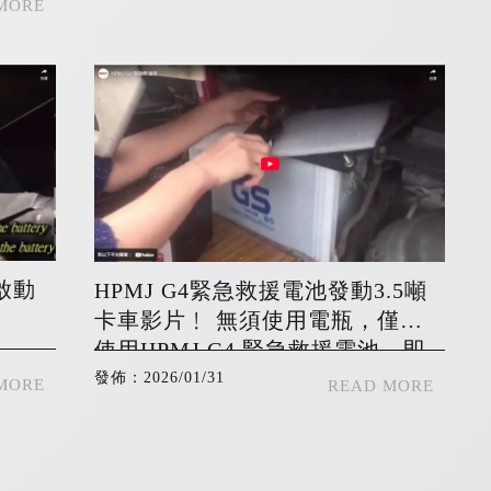
啟動
HPMJ G4緊急救援電池發動3.5噸
卡車影片﹗ 無須使用電瓶，僅需
使用HPMJ G4 緊急救援電池，即
使是女生也可以輕鬆救援3.5噸大
發佈：2026/01/31
卡車！