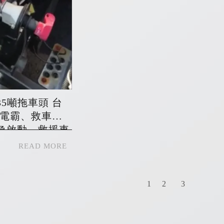
35噸拖車頭 台
-電霸、救車
急啟動、救援車
1
2
3