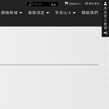
匯款通知
購物車
0
尚
未
購物商城
最新消息
常見Q/A
聯絡我們
登
入
會
員