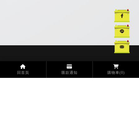
汽車電池
汽車電池更換
汽車救援電池
台中汽車電池
台中汽車電池更換
回首頁
匯款通知
購物車
(0)
工廠
電話：04-2693-7677
傳真：04-2693-7162
信箱：opt1118@gmail.com
地址：432004 台中市大肚區王田里沙田路一段235-1號
分工廠
電話：04-2693-8778
地址：432004 台中市大肚區王田里興中路60號
門市