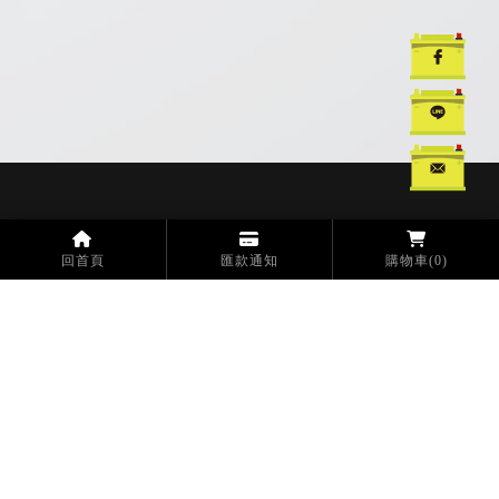
汽車電池
汽車電池更換
汽車救援電池
台中汽車電池
台中汽車電池更換
回首頁
匯款通知
購物車
(0)
工廠
電話：04-2693-7677
傳真：04-2693-7162
信箱：opt1118@gmail.com
地址：432004 台中市大肚區王田里沙田路一段235-1號
分工廠
電話：04-2693-8778
地址：432004 台中市大肚區王田里興中路60號
門市