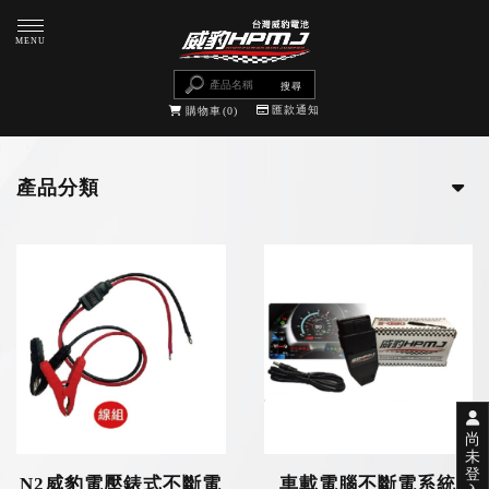
匯款通知
購物車
0
產品分類
尚
未
登
N2威豹電壓錶式不斷電
車載電腦不斷電系統