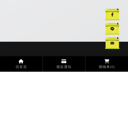
汽車電池
汽車電池更換
汽車救援電池
台中汽車電池
台中汽車電池更換
回首頁
匯款通知
購物車
(0)
工廠
電話：04-2693-7677
傳真：04-2693-7162
信箱：opt1118@gmail.com
地址：432004 台中市大肚區王田里沙田路一段235-1號
分工廠
電話：04-2693-8778
地址：432004 台中市大肚區王田里興中路60號
門市