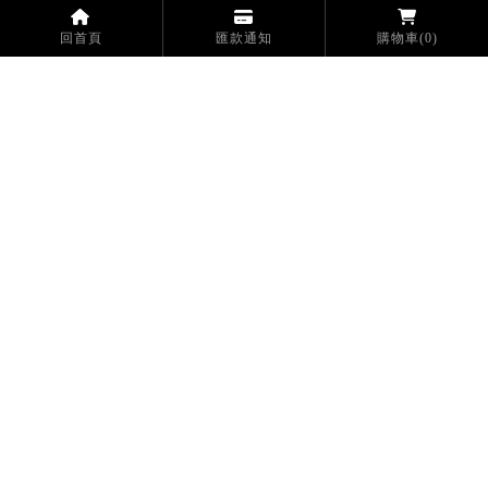
回首頁
匯款通知
購物車
(0)
2025 台灣國際五金工具
博覽會 x 五金工業展
現在加入【台灣威豹官網
會員】 即享五張共
＄1200折扣碼‼️ 消費滿
＄1000即可使用