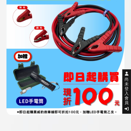
尚
未
登
入
會
員